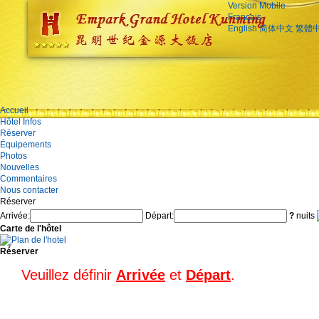
Version Mobile
Français
English
简体中文
繁體
Accueil
Hôtel Infos
Réserver
Équipements
Photos
Nouvelles
Commentaires
Nous contacter
Réserver
Arrivée:
Départ:
?
nuits
Carte de l'hôtel
Réserver
Veuillez définir
Arrivée
et
Départ
.