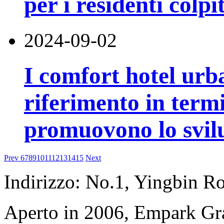
per i residenti colpi
2024-09-02
I comfort hotel urb
riferimento in termi
promuovono lo svilu
Prev
6
7
8
9
10
11
12
13
14
15
Next
Indirizzo: No.1, Yingbin R
Aperto in 2006, Empark G