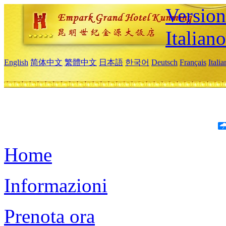
Version
Italiano
English
简体中文
繁體中文
日本語
한국어
Deutsch
Français
Itali
Home
Informazioni
Prenota ora